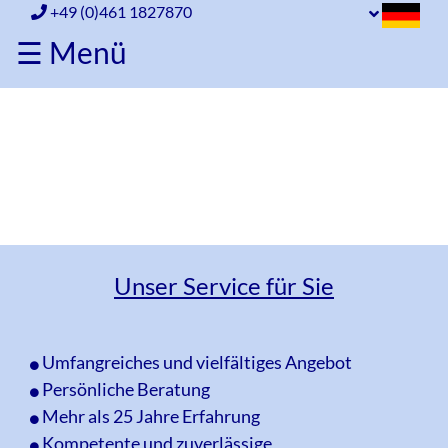
+49 (0)461 1827870
☰ Menü
Home
Porzellan
Porzellan
Glas
Glas
Silber
Unser Service für Sie
Silber
Versandinfo
Versandinfo
Ankauf
Umfangreiches und vielfältiges Angebot
Ankauf
Über
Persönliche Beratung
uns
Mehr als 25 Jahre Erfahrung
Über
Kompetente und zuverlässige