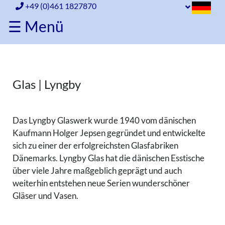
+49 (0)461 1827870
☰ Menü
Home
Porzellan
Glas | Lyngby
Porzellan
Glas
Holmegaard
Das Lyngby Glaswerk wurde 1940 vom dänischen
Glas
Lyngby
Kaufmann Holger Jepsen gegründet und entwickelte
Holmegaard
Sonstiges
sich zu einer der erfolgreichsten Glasfabriken
Lyngby
Dänemarks. Lyngby Glas hat die dänischen Esstische
Silber
Sonstiges
über viele Jahre maßgeblich geprägt und auch
weiterhin entstehen neue Serien wunderschöner
Silber
Versandinfo
Gläser und Vasen.
Versandinfo
Ankauf