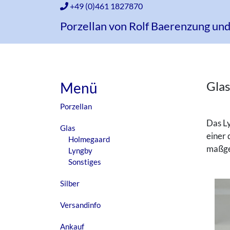
+49 (0)461 1827870
Porzellan von Rolf Baerenzung und
Glas
Menü
Porzellan
Das L
Glas
einer 
Holmegaard
maßge
Lyngby
Sonstiges
Silber
Versandinfo
Ankauf