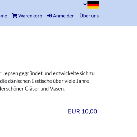
(current)
ome
Warenkorb
Anmelden
Über uns
epsen gegründet und entwickelte sich zu
die dänischen Esstische über viele Jahre
derschöner Gläser und Vasen.
EUR 10,00