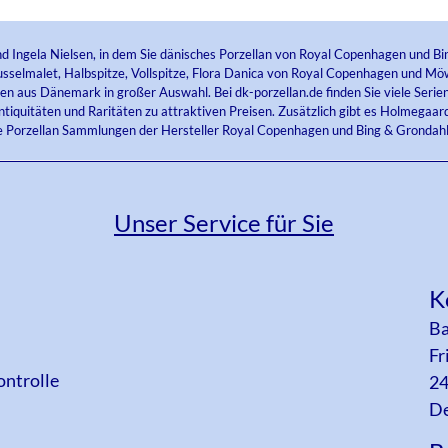
nd Ingela Nielsen, in dem Sie dänisches Porzellan von Royal Copenhagen und Bi
selmalet, Halbspitze, Vollspitze, Flora Danica von Royal Copenhagen und Möw
sen aus Dänemark in großer Auswahl. Bei dk-porzellan.de finden Sie viele Ser
tiquitäten und Raritäten zu attraktiven Preisen. Zusätzlich gibt es Holmegaard
e Porzellan Sammlungen der Hersteller Royal Copenhagen und Bing & Grondahl
Unser Service für Sie
K
Ba
Fr
ontrolle
24
De