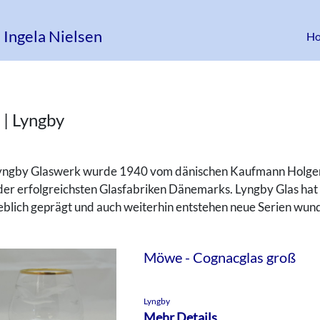
 Ingela Nielsen
H
 | Lyngby
yngby Glaswerk wurde 1940 vom dänischen Kaufmann Holger J
der erfolgreichsten Glasfabriken Dänemarks. Lyngby Glas hat 
blich geprägt und auch weiterhin entstehen neue Serien wun
Möwe - Cognacglas groß
Lyngby
Mehr Details