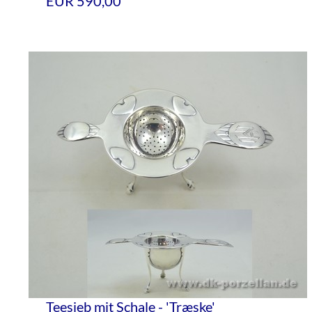
EUR 590,00
Teesieb mit Schale - 'Træske'