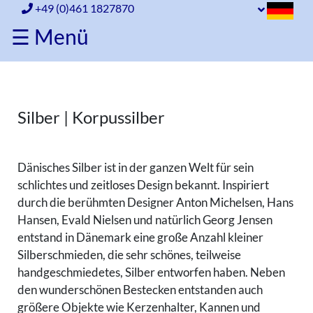
+49 (0)461 1827870
☰ Menü
Home
Porzellan
Silber | Korpussilber
Porzellan
Glas
Dänisches Silber ist in der ganzen Welt für sein
Glas
Silber
schlichtes und zeitloses Design bekannt. Inspiriert
Komplette
durch die berühmten Designer Anton Michelsen, Hans
Silber
Bestecke
Hansen, Evald Nielsen und natürlich Georg Jensen
Komplette
Besteckteile
entstand in Dänemark eine große Anzahl kleiner
Bestecke
Vorlegeteile
Silberschmieden, die sehr schönes, teilweise
Besteckteile
Korpussilber
handgeschmiedetes, Silber entworfen haben. Neben
Vorlegeteile
Silberstempel
den wunderschönen Bestecken entstanden auch
Korpussilber
größere Objekte wie Kerzenhalter, Kannen und