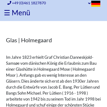
+49 (0)461 1827870
☰ Menü
Home
Porzellan
Glas | Holmegaard
Porzellan
Glas
Holmegaard
Im Jahre 1823 erhielt Graf Christian Danneskjold-
Glas
Lyngby
Samsøe vom dänischen König die Erlaubnis zum Bau
Holmegaard
Sonstiges
einer Glashütte in Holmegaard Mose ( Holmegaard
Lyngby
Moor ). Anfangs gab es wenig Interesse an den
Silber
Sonstiges
Gläsern. Dies änderte sich erst ab den 1930er Jahren
durch die Entwürfe von Jacob E. Bang, Per Lütken und
Silber
Versandinfo
Bangs Sohn Michael. Per Lütken ( 1916 - 1998 )
arbeitete von 1942 bis zu seinem Tod im Jahr 1998 bei
Versandinfo
Ankauf
Holmegaard und schuf einige der schönsten Stücke