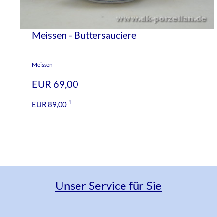
Porzellan
Glas
Sonstiges
Meissen - Buttersauciere
Glas
Silber
Meissen
Silber
Versandinfo
EUR 69,00
Versandinfo
Ankauf
1
EUR 89,00
Ankauf
Über
uns
Über
uns
Unser Service für Sie
Warenkorb