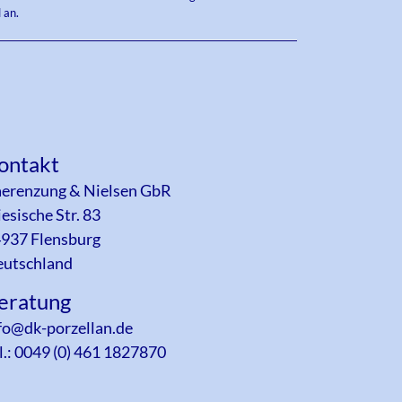
 an.
ontakt
erenzung & Nielsen GbR
iesische Str. 83
937 Flensburg
utschland
eratung
fo@dk-porzellan.de
l.: 0049 (0) 461 1827870